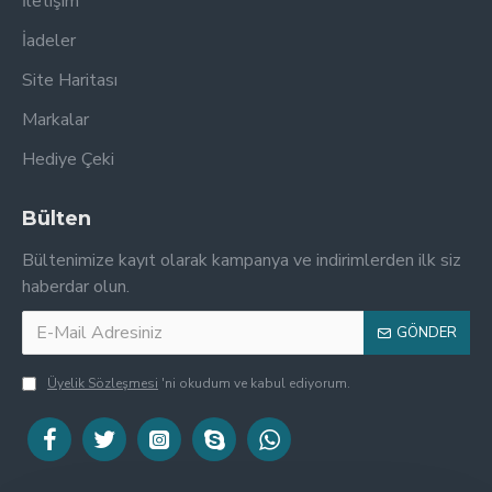
İletişim
İadeler
Site Haritası
Markalar
Hediye Çeki
Bülten
Bültenimize kayıt olarak kampanya ve indirimlerden ilk siz
haberdar olun.
GÖNDER
Üyelik Sözleşmesi
'ni okudum ve kabul ediyorum.