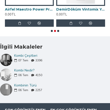
m Yoğuşmalı 24 kW Kombi
Airfel Maestro Power Premix Tam Yoğuşmalı 23 kW Kombi
DemirDöküm Vintomix Yoğuşmalı Kombi 24/28 kW
0,00TL
0,00TL
0
İlgili Makaleler
Kombi Çeşitleri
07
Tem
3396
Kombi Nedir?
06
Tem
4150
Kombinin Türü
06
Tem
2257