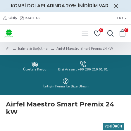
KOMBİ DOLAPLARINDA 20% İNİDİRİM VAR.
GIRIŞ
KAYIT OL
TRY
0
0
Isıtma & Soğutma
Airfel Maestro Smart Premix 24 kW
Ücretsiz Kargo
Bizi Arayın : +90 286 210 01 81
İletişim Formu İle Bize Ulaşın
Airfel Maestro Smart Premix 24
kW
YENI ÜRÜN